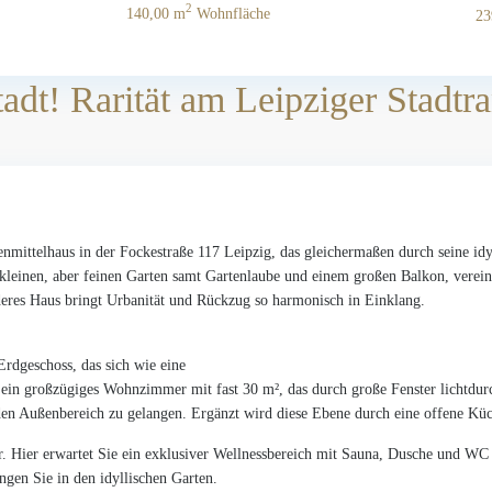
2
140,00 m
Wohnfläche
23
adt! Rarität am Leipziger Stadtr
henmittelhaus in der Fockestraße 117 Leipzig, das gleichermaßen durch seine id
 kleinen, aber feinen Garten samt Gartenlaube und einem großen Balkon, verein
deres Haus bringt Urbanität und Rückzug so harmonisch in Einklang.
Erdgeschoss, das sich wie eine
: ein großzügiges Wohnzimmer mit fast 30 m², das durch große Fenster lichtdurc
den Außenbereich zu gelangen. Ergänzt wird diese Ebene durch eine offene Kü
er. Hier erwartet Sie ein exklusiver Wellnessbereich mit Sauna, Dusche und WC –
ngen Sie in den idyllischen Garten.