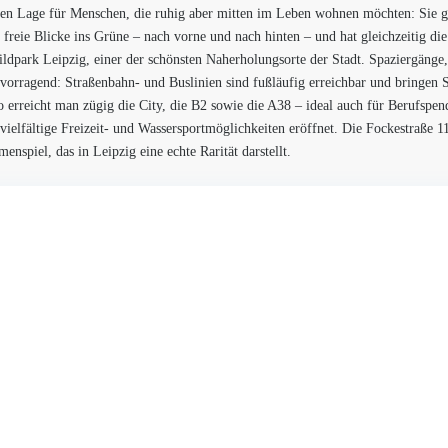
iven Lage für Menschen, die ruhig aber mitten im Leben wohnen möchten: Sie ge
reie Blicke ins Grüne – nach vorne und nach hinten – und hat gleichzeitig die
ildpark Leipzig, einer der schönsten Naherholungsorte der Stadt. Spaziergänge,
ervorragend: Straßenbahn- und Buslinien sind fußläufig erreichbar und bringen
rreicht man zügig die City, die B2 sowie die A38 – ideal auch für Berufspend
ielfältige Freizeit- und Wassersportmöglichkeiten eröffnet. Die Fockestraße 117
spiel, das in Leipzig eine echte Rarität darstellt.