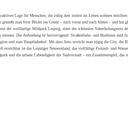
traktiven Lage für Menschen, die ruhig aber mitten im Leben wohnen möchten: 
genießt man freie Blicke ins Grüne – nach vorne und nach hinten – und hat gle
innt der weitläufige Wildpark Leipzig, einer der schönsten Naherholungsorte de
n zu müssen. Die Anbindung ist hervorragend: Straßenbahn- und Buslinien sind f
gion und zum Hauptbahnhof. Mit dem Auto erreicht man zügig die City, die B2
l erreichbar ist das Leipziger Neuseenland, das vielfältige Freizeit- und Wasse
dpark und die urbane Lebendigkeit der Südvorstadt – ein Zusammenspiel, das in L