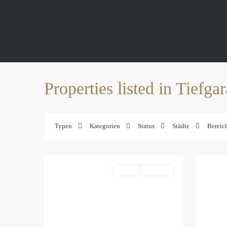
Properties listed in Tiefga
Mitte
,
Mitte
,
Zentrum-
Zentru
Typen
Kategorien
Status
Städte
Bereic
Nordwest
,
Ost
,
25
Leipzig
32
Leipzig
Mieten
Reserviert