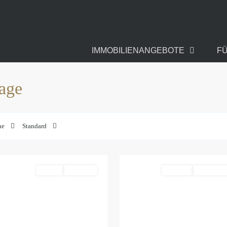
IMMOBILIENANGEBOTE
F
rage
Mitte
,
m-
Zentrum-
he
Standard
Ost
,
4
Leipzig
Kaufen
Verfügbar
Referenz
Verkauft - R