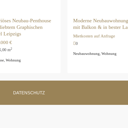
iöses Neubau-Penthouse
Moderne Neubauwohnung
liebtem Graphischen
mit Balkon & in bester L
el Leipzigs
Mietkosten auf Anfrage
.000 €
0
2
5,00 m
Neubauwohnung
,
Wohnung
use
,
Wohnung
DATENSCHUTZ