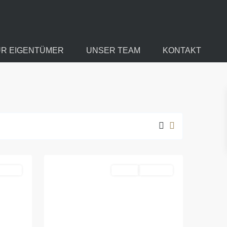
ÜR EIGENTÜMER
UNSER TEAM
KONTAKT
Lausen-
Grünau
,
19
Leipzig
eferenz
Kaufen
Verfügbar