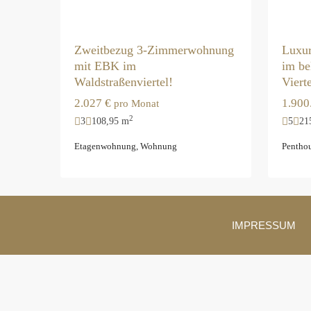
Zweitbezug 3-Zimmerwohnung
Luxur
mit EBK im
im be
Waldstraßenviertel!
Viert
2.027 €
1.900
pro Monat
2
3
108,95 m
5
21
Etagenwohnung
,
Wohnung
Pentho
IMPRESSUM